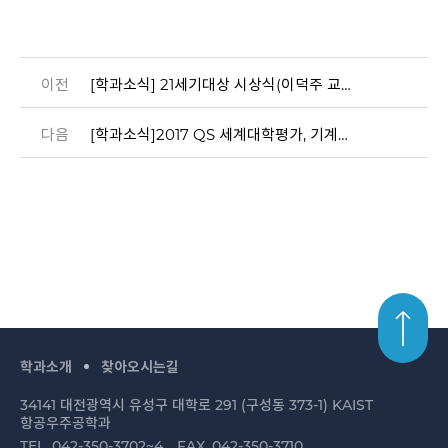
이전
[학과소식] 21세기대상 시상식(이덕주 교수님)
다음
[학과소식]2017 QS 세계대학평가, 기계항공공학부 15위 진입
학과소개
찾아오시는길
34141 대전광역시 유성구 대학로 291 (구성동 373-1) KAIST
항공우주공학과
TEL. 042-350-3702~4
FAX. 042-350-3710