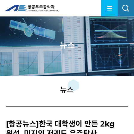
뉴스
뉴스
[항공뉴스]한국 대학생이 만든 2kg
위성, 미지의 저궤도 우주탐사