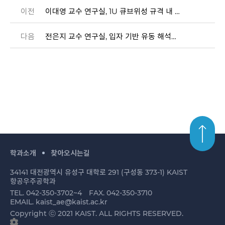
이전
이대영 교수 연구실, 1U 큐브위성 규격 내 수납 가능한 GNSS-RO 전개형 메쉬 반사판 안테나 개발
다음
전은지 교수 연구실, 입자 기반 유동 해석의 복사 평형 경계 조건 구현 및 촉매성 표면 상관관계 분석
학과소개
찾아오시는길
34141 대전광역시 유성구 대학로 291 (구성동 373-1) KAIST
항공우주공학과
TEL. 042-350-3702~4
FAX. 042-350-3710
EMAIL. kaist_ae@kaist.ac.kr
Copyright ⓒ 2021 KAIST. ALL RIGHTS RESERVED.