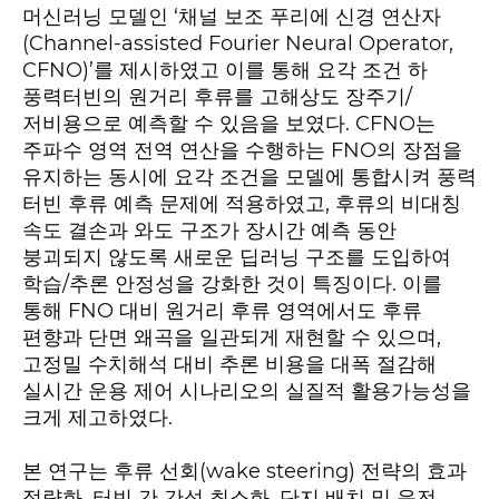
‘
머신러닝 모델인
채널 보조 푸리에 신경 연산자
(Channel-assisted Fourier Neural Operator,
CFNO)’
를 제시하였고 이를 통해 요각 조건 하
/
풍력터빈의 원거리 후류를 고해상도 장주기
. CFNO
저비용으로 예측할 수 있음을 보였다
는
FNO
주파수 영역 전역 연산을 수행하는
의 장점을
유지하는 동시에 요각 조건을 모델에 통합시켜 풍력
,
터빈 후류 예측 문제에 적용하였고
후류의 비대칭
속도 결손과 와도 구조가 장시간 예측 동안
붕괴되지 않도록 새로운 딥러닝 구조를 도입하여
/
.
학습
추론 안정성을 강화한 것이 특징이다
이를
FNO
통해
대비 원거리 후류 영역에서도 후류
,
편향과 단면 왜곡을 일관되게 재현할 수 있으며
고정밀 수치해석 대비 추론 비용을 대폭 절감해
실시간 운용 제어 시나리오의 실질적 활용가능성을
.
크게 제고하였다
(wake steering)
본 연구는 후류 선회
전략의 효과
,
,
정량화
터빈 간 간섭 최소화
단지 배치 및 운전