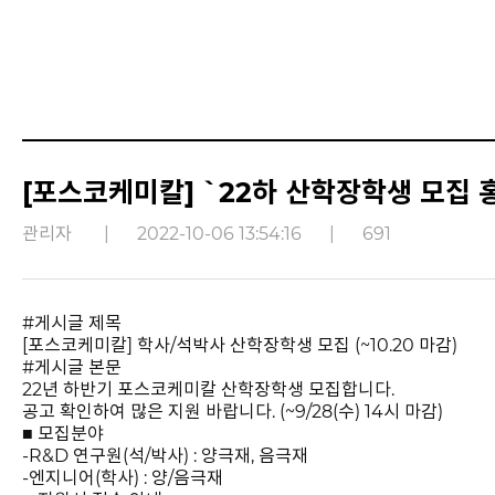
[포스코케미칼] `22하 산학장학생 모집 
관리자
|
2022-10-06 13:54:16
|
691
#게시글 제목
[포스코케미칼] 학사/석박사 산학장학생 모집 (~10.20 마감)
#게시글 본문
22년 하반기 포스코케미칼 산학장학생 모집합니다.
공고 확인하여 많은 지원 바랍니다. (~9/28(수) 14시 마감)
■ 모집분야
-R&D 연구원(석/박사) : 양극재, 음극재
-엔지니어(학사) : 양/음극재