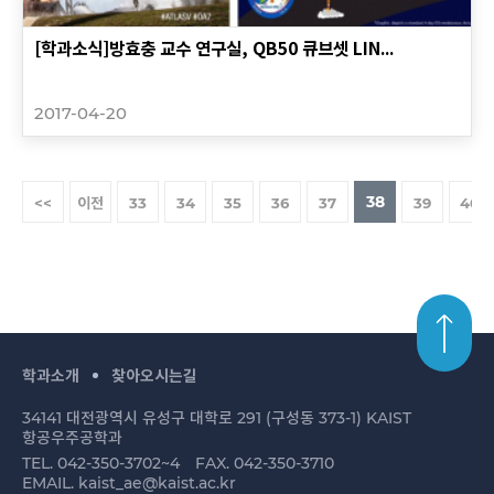
[학과소식]방효충 교수 연구실, QB50 큐브셋 LIN...
2017-04-20
38
<<
이전
33
34
35
36
37
39
40
학과소개
찾아오시는길
34141 대전광역시 유성구 대학로 291 (구성동 373-1) KAIST
항공우주공학과
TEL. 042-350-3702~4
FAX. 042-350-3710
EMAIL. kaist_ae@kaist.ac.kr