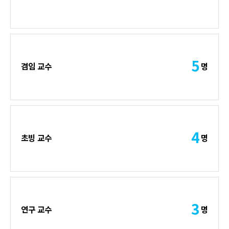
5
겸임 교수
명
4
초빙 교수
명
3
연구 교수
명