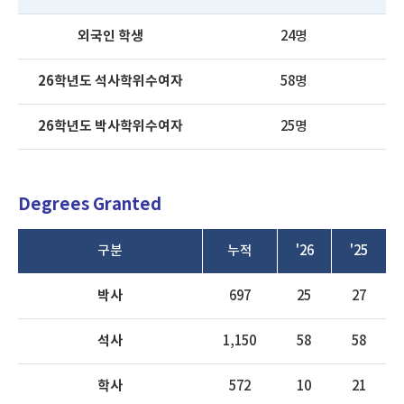
외국인 학생
24명
26학년도 석사학위수여자
58명
26학년도 박사학위수여자
25명
Degrees Granted
구분
누적
'26
'25
박사
697
25
27
석사
1,150
58
58
학사
572
10
21