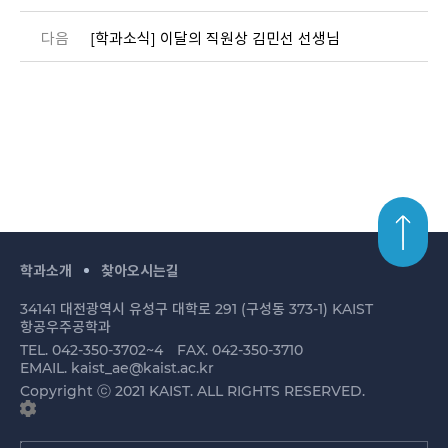
다음
[학과소식] 이달의 직원상 김민선 선생님
학과소개
찾아오시는길
34141 대전광역시 유성구 대학로 291 (구성동 373-1) KAIST
항공우주공학과
TEL. 042-350-3702~4
FAX. 042-350-3710
EMAIL. kaist_ae@kaist.ac.kr
Copyright ⓒ 2021 KAIST. ALL RIGHTS RESERVED.
관련사이트