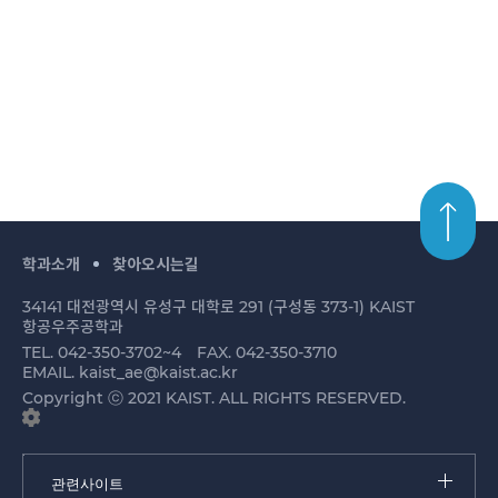
학과소개
찾아오시는길
34141 대전광역시 유성구 대학로 291 (구성동 373-1) KAIST
항공우주공학과
TEL. 042-350-3702~4
FAX. 042-350-3710
EMAIL. kaist_ae@kaist.ac.kr
Copyright ⓒ 2021 KAIST. ALL RIGHTS RESERVED.
관련사이트